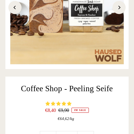
Coffee Shop - Peeling Seife
€8,40
€9,90
IM SALE
€64,62
/
kg